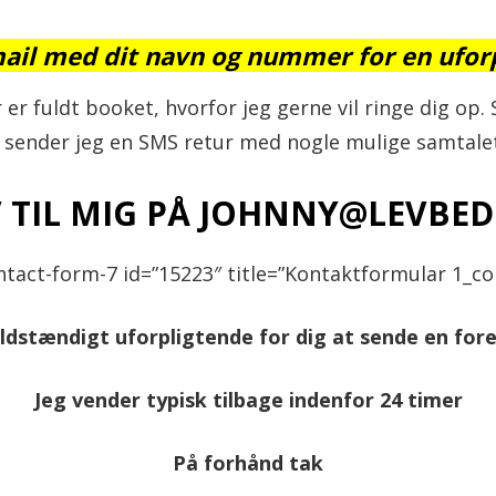
ail med dit navn og nummer for en ufor
er fuldt booket, hvorfor jeg gerne vil ringe dig op
sender jeg en SMS retur med nogle mulige samtale
V TIL MIG PÅ JOHNNY@LEVBED
ntact-form-7 id=”15223″ title=”Kontaktformular 1_co
ldstændigt uforpligtende for dig at sende en for
Jeg vender typisk tilbage indenfor 24 timer
På forhånd tak