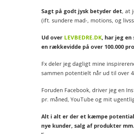
Sagt på godt jysk betyder det
, at
(ift. sundere mad-, motions, og livs
i
Ud over
LEVBEDRE.DK
, har jeg e
d
en rækkevidde på over 100.000 pro
Fx deler jeg dagligt mine inspirere
t
sammen potentielt når ud til over 
Foruden Facebook, driver jeg en Inst
e
pr. måned, YouTube og mit ugentli
Alt i alt er der et kæmpe potenti
b
nye kunder, salg af produkter mm.