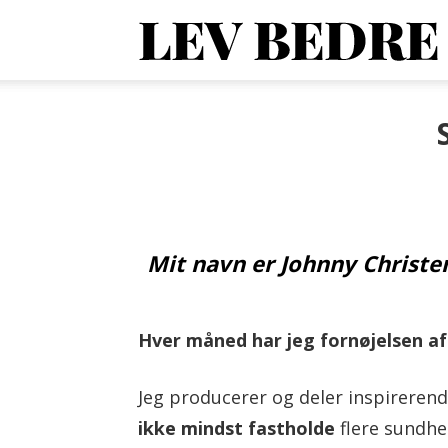
1
O
V
Mit navn er Johnny Christens
o
Hver måned har jeg
fornøjelsen af
A
Jeg producerer og deler inspireren
ikke mindst fastholde
flere sundh
d