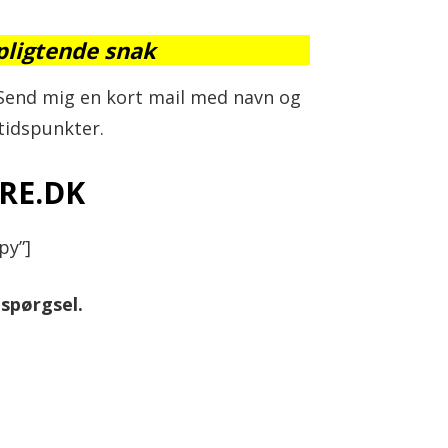
pligtende snak
. Send mig en kort mail med navn og
tidspunkter.
RE.DK
py”]
espørgsel.