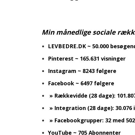
Min månedlige sociale række
LEVBEDRE.DK ~ 50.000 besøge
Pinterest ~ 165.631 visninger
Instagram ~ 8243 følgere
Facebook ~ 6497 følgere
» Rækkevidde (28 dage): 101.807
» I
ntegration (28 dage): 30.076
i
» Facebookgrupper: 32 med 50
YouTube ~ 705 Abonnenter