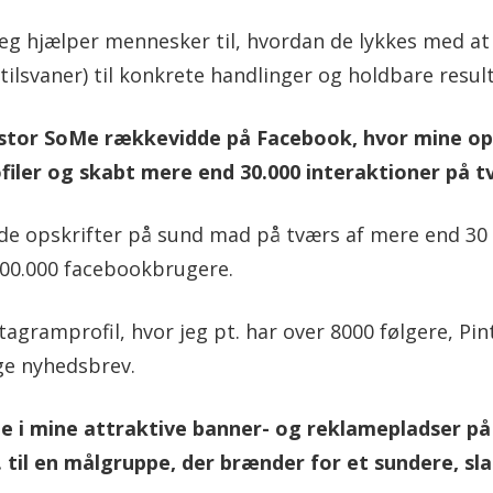
 jeg hjælper mennesker til, hvordan de lykkes med 
stilsvaner) til konkrete handlinger og holdbare result
nspirerer
n stor SoMe rækkevidde på Facebook, hvor mine op
ig
filer og skabt mere end 30.000 interaktioner på 
nde opskrifter på sund mad på tværs af mere end 30
il
400.000 facebookbrugere.
agramprofil, hvor jeg pt. har over 8000 følgere, Pin
t
ge nyhedsbrev.
ale i mine attraktive banner- og reklamepladser p
edre
 til en målgruppe, der brænder for et sundere, sl