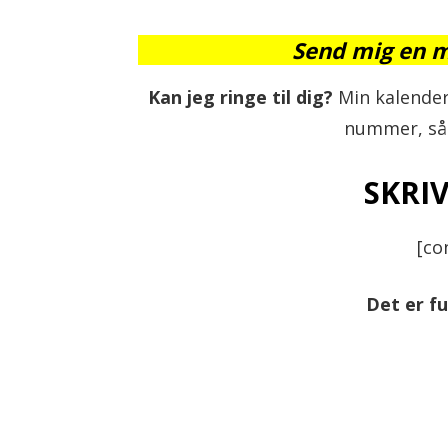
Send mig en m
Kan jeg ringe til dig?
Min kalender 
nummer, så 
SKRI
[co
Det er fu