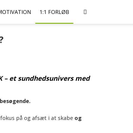
MOTIVATION
1:1 FORLØB
?
K
– et sundhedsunivers med
0 besøgende.
fokus på og afsæt i at skabe
og