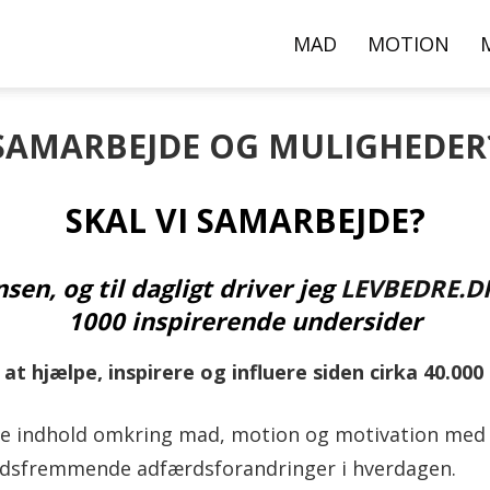
000+
MAD
MOTION
pskrifter,
SAMARBEJDE OG MULIGHEDER
SKAL VI SAMARBEJDE?
ideoer
en, og til dagligt driver jeg
LEVBEDRE.D
g
1000 inspirerende undersider
 at hjælpe, inspirere og influere siden cirka 40.00
rtikler
de indhold omkring mad, motion og motivation med 
edsfremmende adfærdsforandringer i hverdagen.
er