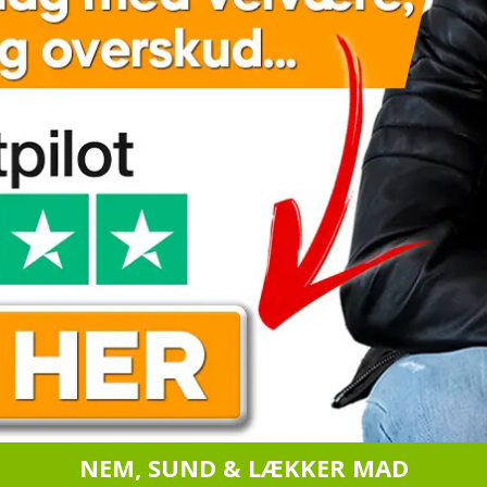
nspirerer
ig
l
t
edre
NEM, SUND & LÆKKER MAD