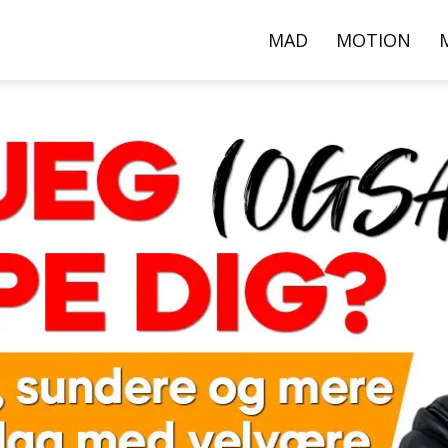
000+
MAD
MOTION
pskrifter,
ideoer
g
rtikler
er