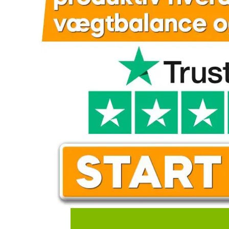
i
d
ti
e
b