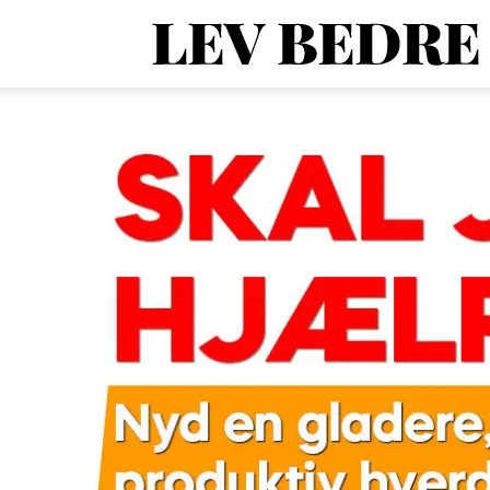
1
O
V
o
A
d