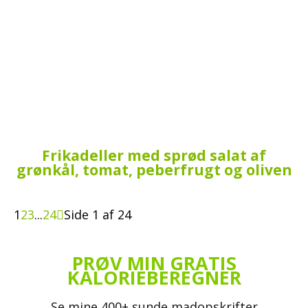
Frikadeller med sprød salat af
grønkål, tomat, peberfrugt og oliven
1
2
3
...
24
Side 1 af 24
PRØV MIN GRATIS
KALORIEBEREGNER
Se mine 400+ sunde madopskrifter