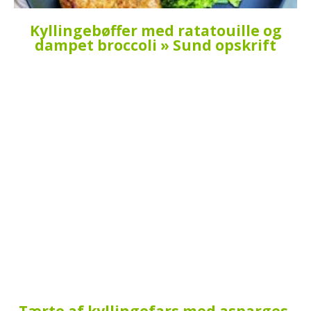
Kyllingebøffer med ratatouille og
dampet broccoli » Sund opskrift
Tærte af kyllingefars med asparges,