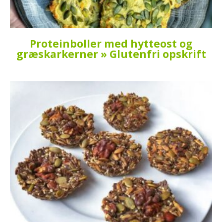
Proteinboller med hytteost og
græskarkerner » Glutenfri opskrift