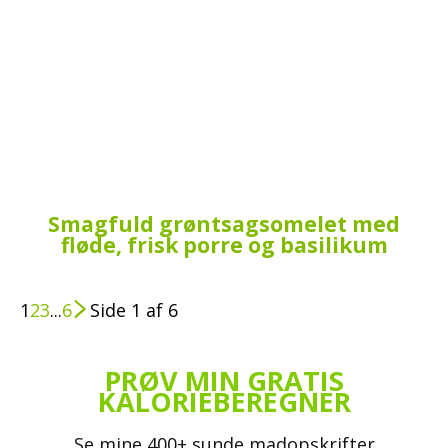
Smagfuld grøntsagsomelet med
fløde, frisk porre og basilikum
1
2
3
...
6
Side 1 af 6
PRØV MIN GRATIS
KALORIEBEREGNER
Se mine 400+ sunde madopskrifter