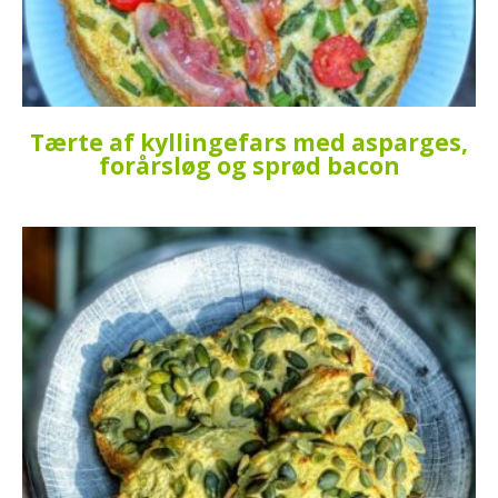
Tærte af kyllingefars med asparges,
forårsløg og sprød bacon