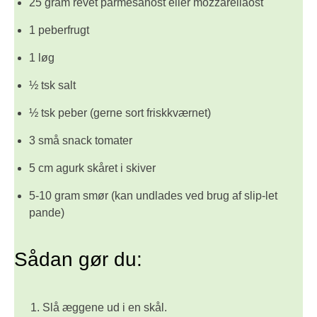
25 gram revet parmesanost eller mozzarellaost
1 peberfrugt
1 løg
½ tsk salt
½ tsk peber (gerne sort friskkværnet)
3 små snack tomater
5 cm agurk skåret i skiver
5-10 gram smør (kan undlades ved brug af slip-let
pande)
Sådan gør du:
Slå æggene ud i en skål.