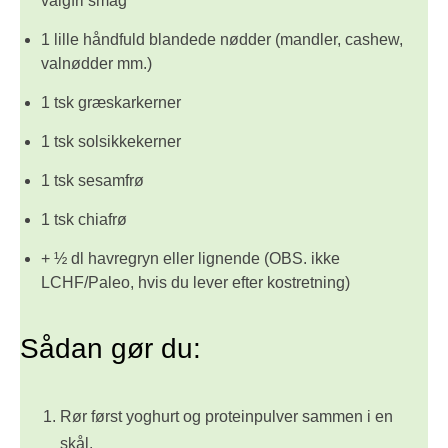
valgfri smag
1 lille håndfuld blandede nødder (mandler, cashew,
valnødder mm.)
1 tsk græskarkerner
1 tsk solsikkekerner
1 tsk sesamfrø
1 tsk chiafrø
+ ½ dl havregryn eller lignende (OBS. ikke
LCHF/Paleo, hvis du lever efter kostretning)
Sådan gør du:
Rør først yoghurt og proteinpulver sammen i en
skål.