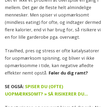
Det er ikke et problem at overspise en gang i
mellem. Det gør de fleste helt almindelige
mennesker. Men spiser vi uopmærksomt
(mindless eating) for ofte, og indtager dermed
flere kalorier, end vi har brug for, så risikere vi
en for lille garderobe pga. overvægt.
Travlhed, pres og stress er ofte katalysatorer
for uopmærksom spisning, og bliver vi ikke
opmærksomme i tide, kan negative afledte
effekter nemt opstå.
Føler du dig ramt?
SE OGSÅ:
SPISER DU (OFTE)
UOPMÆRKSOMT? » SÅ RISIKERER DU…