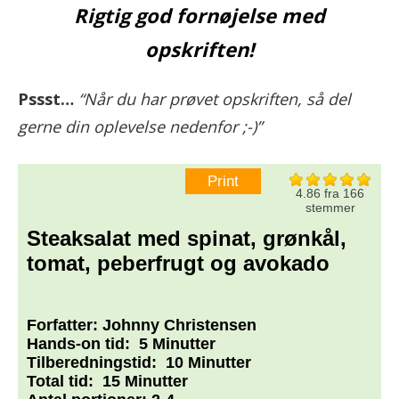
Rigtig god fornøjelse med
opskriften!
Pssst…
“Når du har prøvet opskriften, så del
gerne din oplevelse nedenfor ;-)”
Print
4.86
fra
166
stemmer
Steaksalat med spinat, grønkål,
tomat, peberfrugt og avokado
Forfatter:
Johnny Christensen
Hands-on tid:
5 Minutter
Tilberedningstid:
10 Minutter
Total tid:
15 Minutter