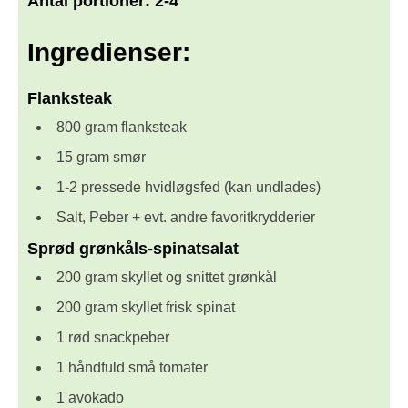
Antal portioner:
2-4
Ingredienser:
Flanksteak
800 gram flanksteak
15 gram smør
1-2 pressede hvidløgsfed (kan undlades)
Salt, Peber + evt. andre favoritkrydderier
Sprød grønkåls-spinatsalat
200 gram skyllet og snittet grønkål
200 gram skyllet frisk spinat
1 rød snackpeber
1 håndfuld små tomater
1 avokado