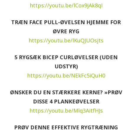
https://youtu.be/lCox9jAk8qI
TRÆN FACE PULL-ØVELSEN HJEMME FOR
ØVRE RYG
https://youtu.be/lKuQJUOsjts
5 RYGSÆK BICEP CURLØVELSER (UDEN
UDSTYR)
https://youtu.be/NEkFc5iQuH0
ØNSKER DU EN STÆRKERE KERNE? »PRØV
DISSE 4 PLANKEØVELSER
https://youtu.be/Mlq3AitfHJs
PRØV DENNE EFFEKTIVE RYGTRÆNING