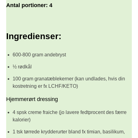
Antal portioner:
4
Ingredienser:
600-800 gram andebryst
½ rødkål
100 gram granatæblekerner (kan undlades, hvis din
kostretning er fx LCHF/KETO)
Hjemmerørt dressing
4 spsk creme fraiche (jo lavere fedtprocent des færre
kalorier)
1 tsk tørrede krydderurter bland fx timian, basilikum,