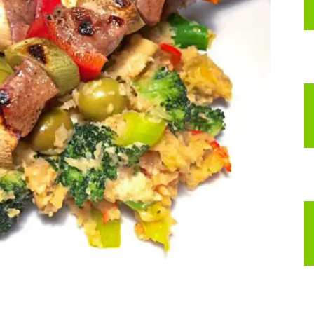
nspirerer
ig
il
t
edre