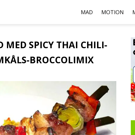
000+
MAD
MOTION
pskrifter,
 MED SPICY THAI CHILI-
MKÅLS-BROCCOLIMIX
ideoer
g
rtikler
er