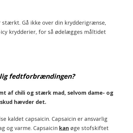
or stærkt. Gå ikke over din krydderigrænse,
picy krydderier, for så ødelægges måltidet
tlig fedtforbrændingen?
mt af chili og stærk mad, selvom dame- og
lskud hævder det.
se kaldet capsaicin. Capsaicin er ansvarlig
mag og varme. Capsaicin
kan
øge stofskiftet