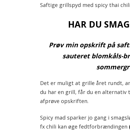
Saftige grillspyd med spicy thai chi
l
HAR DU SMAG
Prøv min opskrift på safti
sauteret blomkåls-br
sommergril
Det er muligt at grille året rundt, an
du har en grill, får du en alternativ
afprøve opskriften.
Spicy mad sparker jo gang i smagsl
fx chili kan øge fedtforbrændingen