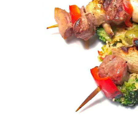
i
d
t
e
b