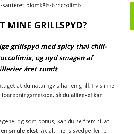
li-sauteret blomkåls-broccolimix
iv!
T MINE GRILLSPYD?
ge grillspyd med spicy thai chili-
occolimix, og nyd smagen af
lerier året rundt
taget at du naturligvis har en grill. Hvis ikke
 tilberedningsmetode, så du alligevel kan
øgene, og som bonus, kan du se frem til at
(en smule ekstra)
, alt mens svedperlerne