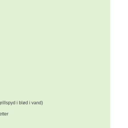
illspyd i blød i vand)
etter