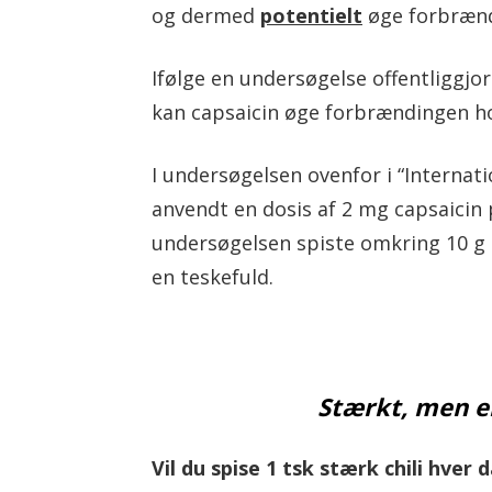
og dermed
potentielt
øge forbrændi
Ifølge en undersøgelse offentliggjort
kan capsaicin øge forbrændingen hos
I undersøgelsen ovenfor i “Internati
anvendt en dosis af 2 mg capsaicin p
undersøgelsen spiste omkring 10 g tø
en teskefuld.
Stærkt, men e
Vil du spise 1 tsk stærk chili hver