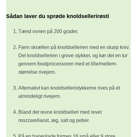
Sådan laver du sprøde knoldsellerirøsti
Tænd ovnen på 200 grader.
Fjern skrællen på knoldsellerien med en skarp kniv.
Del knoldsellerien i grove stykker, og kør det en tur
gennem foodprocessoren med et lille/mellem-
størrelse rivejern.
Alternativt kan knoldselleristykkerne rives på et
almindeligt rivejern.
Bland det revne knoldselleri med revet
mozzarellaost, æg, salt og peber.
På en bageplade formes 16 små eller 9 store