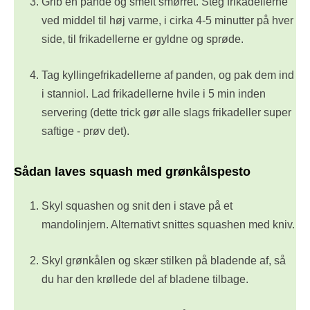
Grib en pande og smelt smørret. Steg frikadellerne
ved middel til høj varme, i cirka 4-5 minutter på hver
side, til frikadellerne er gyldne og sprøde.
Tag kyllingefrikadellerne af panden, og pak dem ind
i stanniol. Lad frikadellerne hvile i 5 min inden
servering (dette trick gør alle slags frikadeller super
saftige - prøv det).
Sådan laves squash med grønkålspesto
Skyl squashen og snit den i stave på et
mandolinjern. Alternativt snittes squashen med kniv.
Skyl grønkålen og skær stilken på bladende af, så
du har den krøllede del af bladene tilbage.