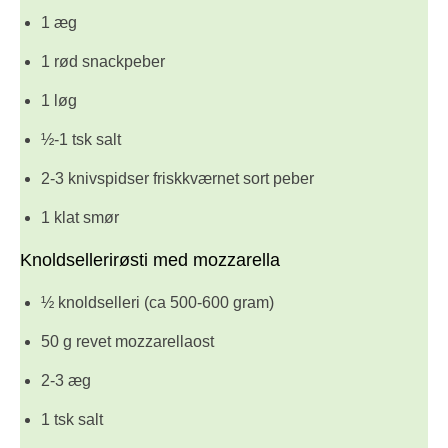
1 æg
1 rød snackpeber
1 løg
½-1 tsk salt
2-3 knivspidser friskkværnet sort peber
1 klat smør
Knoldsellerirøsti med mozzarella
½ knoldselleri (ca 500-600 gram)
50 g revet mozzarellaost
2-3 æg
1 tsk salt