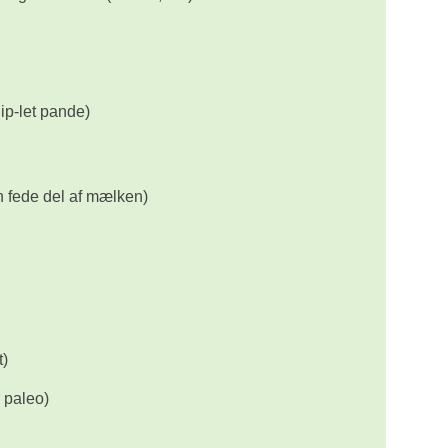
ip-let pande)
 fede del af mælken)
t)
 paleo)