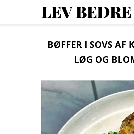
1
O
BØFFER I SOVS A
LØG OG BLO
V
o
A
d