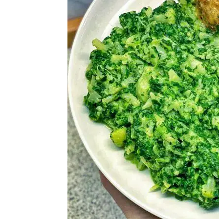
i
d
t
e
b