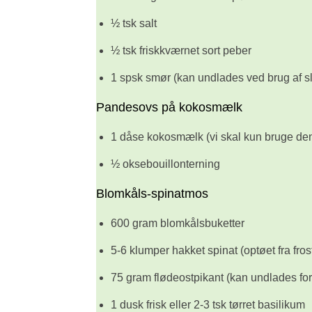
½ tsk salt
½ tsk friskkværnet sort peber
1 spsk smør (kan undlades ved brug af sl
Pandesovs på kokosmælk
1 dåse kokosmælk (vi skal kun bruge den
½ oksebouillonterning
Blomkåls-spinatmos
600 gram blomkålsbuketter
5-6 klumper hakket spinat (optøet fra fros
75 gram flødeostpikant (kan undlades for
1 dusk frisk eller 2-3 tsk tørret basilikum