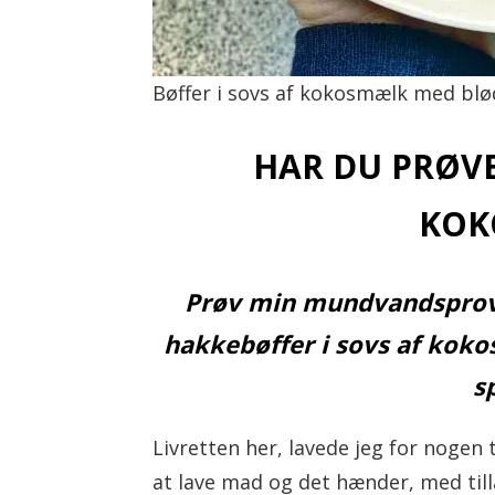
l
Bøffer i sovs af kokosmælk med bl
HAR DU PRØVE
KOK
Prøv min mundvandsprov
hakkebøffer i sovs af kok
s
Livretten her, lavede jeg for nogen
at lave mad og det hænder, med tilla