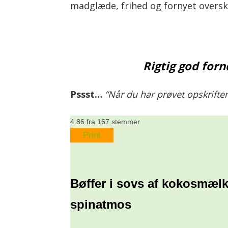
madglæde, frihed og fornyet oversk
Rigtig god forn
Pssst…
“Når du har prøvet opskriften
4.86
fra
167
stemmer
Print
Bøffer i sovs af kokosmæl
spinatmos