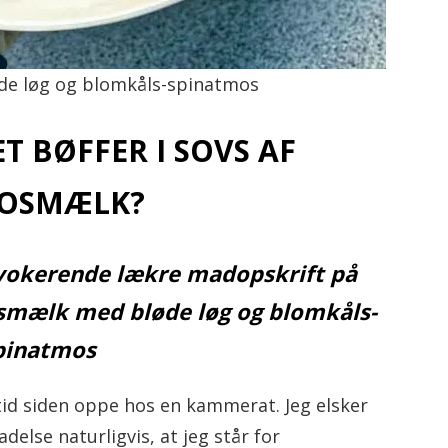
iv!
øde løg og blomkåls-spinatmos
T BØFFER I SOVS AF
OSMÆLK?
okerende lækre madopskrift på
osmælk med bløde løg og blomkåls-
pinatmos
 tid siden oppe hos en kammerat. Jeg elsker
delse naturligvis, at jeg står for