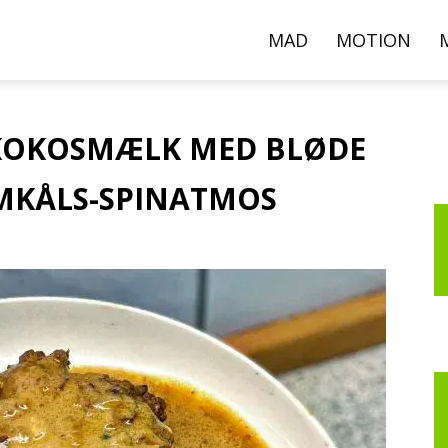
000+
MAD
MOTION
pskrifter,
F KOKOSMÆLK MED BLØDE
MKÅLS-SPINATMOS
ideoer
g
rtikler
er