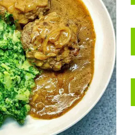
nspirerer
ig
il
t
edre