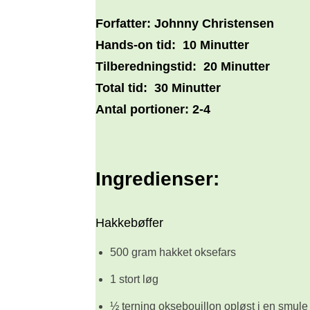
Forfatter:
Johnny Christensen
Hands-on tid:
10 Minutter
Tilberedningstid:
20 Minutter
Total tid:
30 Minutter
Antal portioner:
2-4
Ingredienser:
Hakkebøffer
500 gram hakket oksefars
1 stort løg
½ terning oksebouillon opløst i en smule