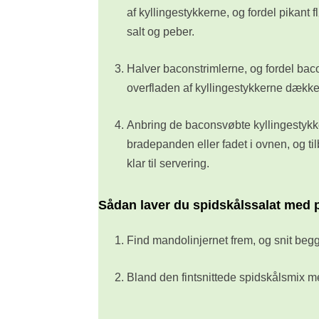
af kyllingestykkerne, og fordel pikant 
salt og peber.
Halver baconstrimlerne, og fordel bacon
overfladen af kyllingestykkerne dækk
Anbring de baconsvøbte kyllingestykker
bradepanden eller fadet i ovnen, og til
klar til servering.
Sådan laver du spidskålssalat med 
Find mandolinjernet frem, og snit begge
Bland den fintsnittede spidskålsmix m