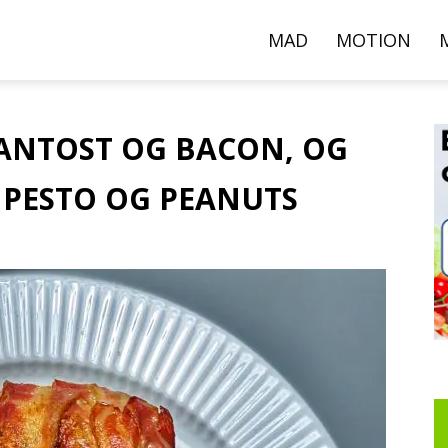
000+
MAD
MOTION
pskrifter,
KANTOST OG BACON, OG
 PESTO OG PEANUTS
ideoer
g
rtikler
er