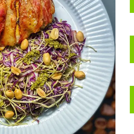
nspirerer
ig
il
t
edre