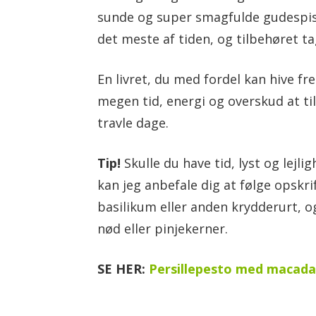
sunde og super smagfulde gudespise.
det meste af tiden, og tilbehøret t
En livret, du med fordel kan hive fr
megen tid, energi og overskud at til
travle dage.
Tip!
Skulle du have tid, lyst og lejli
kan jeg anbefale dig at følge opskrif
basilikum eller anden krydderurt,
nød eller pinjekerner.
SE HER:
Persillepesto med macada