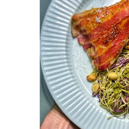
i
d
t
e
b