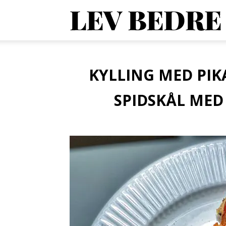
1
O
KYLLING MED PI
SPIDSKÅL MED
V
o
A
d