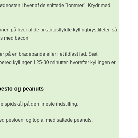
flødeosten i hver af de snittede "lommer". Krydr med
en på hver af de pikantostfyldte kyllingbrystfileter, så
es med bacon.
 på en bradepande eller i et ildfast fad. Sæt
bered kyllingen i 25-30 minutter, hvorefter kyllingen er
pesto og peanuts
 spidskål på den fineste indstilling.
ed pestoen, og top af med saltede peanuts.