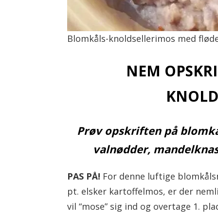
l
Blomkåls-knoldsellerimos med flød
NEM OPSKRI
KNOLD
Prøv opskriften på blomkå
valnødder, mandelknas s
PAS PÅ!
For denne luftige blomkålsm
pt. elsker kartoffelmos, er der neml
vil “mose” sig ind og overtage 1. plad