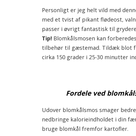
Personligt er jeg helt vild med de
med et tvist af pikant flødeost, val
passer i øvrigt fantastisk til gryde
Tip!
Blomkålsmosen kan forberedes i 
tilbehør til gæstemad. Tildæk blot 
cirka 150 grader i 25-30 minutter i
Fordele ved blomkål
Udover blomkålsmos smager bedre (e
nedbringe kalorieindholdet i din f
bruge blomkål fremfor kartofler.