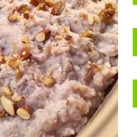
nspirerer
ig
il
t
edre