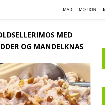
000+
MAD
MOTION
pskrifter,
LDSELLERIMOS MED
ØDDER OG MANDELKNAS
ideoer
g
rtikler
er