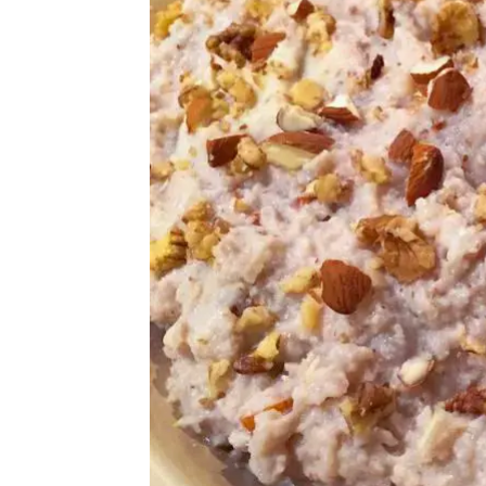
i
d
t
e
b