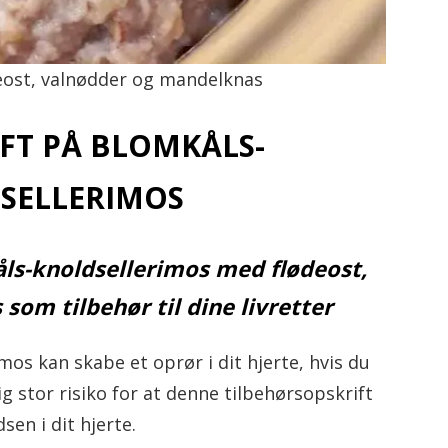
iv!
eost, valnødder og mandelknas
FT PÅ BLOMKÅLS-
SELLERIMOS
ls-knoldsellerimos med flødeost,
om tilbehør til dine livretter
os kan skabe et oprør i dit hjerte, hvis du
ig stor risiko for at denne tilbehørsopskrift
sen i dit hjerte.