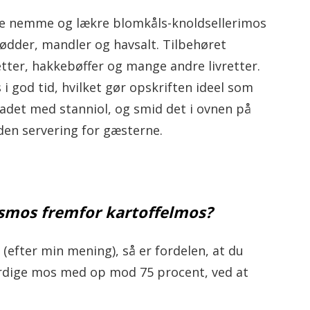
nne nemme og lækre blomkåls-knoldsellerimos
nødder, mandler og havsalt. Tilbehøret
retter, hakkebøffer og mange andre livretter.
god tid, hvilket gør opskriften ideel som
fadet med stanniol, og smid det i ovnen på
nden servering for gæsterne.
smos fremfor kartoffelmos?
fter min mening), så er fordelen, at du
ærdige mos med op mod 75 procent, ved at