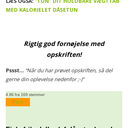
LÆS OGSÅ:
“TUN” DIT HOLDBARE VÆGTTAB
MED KALORIELET DÅSETUN
Rigtig god fornøjelse med
opskriften!
Pssst…
“Når du har prøvet opskriften, så del
gerne din oplevelse nedenfor ;-)”
4.86
fra
169
stemmer
Print