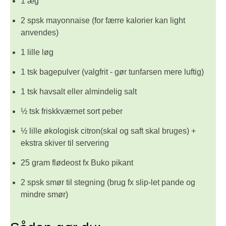
1 æg
2 spsk mayonnaise (for færre kalorier kan light
anvendes)
1 lille løg
1 tsk bagepulver (valgfrit - gør tunfarsen mere luftig)
1 tsk havsalt eller almindelig salt
½ tsk friskkværnet sort peber
½ lille økologisk citron(skal og saft skal bruges) +
ekstra skiver til servering
25 gram flødeost fx Buko pikant
2 spsk smør til stegning (brug fx slip-let pande og
mindre smør)