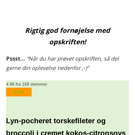
Rigtig god fornøjelse med
opskriften!
Pssst…
“Når du har prøvet opskriften, så del
gerne din oplevelse nedenfor ;-)”
4.86
fra
168
stemmer
Print
Lyn-pocheret torskefileter og
broccoli i cremet kokos-citronsovs