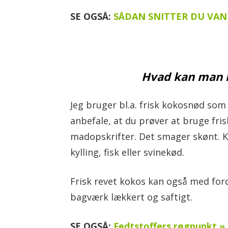
SE OGSÅ:
SÅDAN SNITTER DU VAN
Hvad kan man b
Jeg bruger bl.a. frisk kokosnød som
anbefale, at du prøver at bruge fris
madopskrifter. Det smager skønt. Ko
kylling, fisk eller svinekød.
Frisk revet kokos kan også med ford
bagværk lækkert og saftigt.
SE OGSÅ:
Fedtstoffers røgpunkt » D