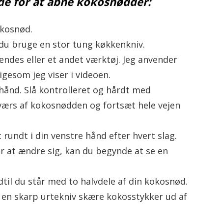
de for at åbne kokosnødder:
okosnød.
du bruge en stor tung køkkenkniv.
ndes eller et andet værktøj. Jeg anvender
igesom jeg viser i videoen.
hånd. Slå kontrolleret og hårdt med
værs af kokosnødden og fortsæt hele vejen
 rundt i din venstre hånd efter hvert slag.
 at ændre sig, kan du begynde at se en
dtil du står med to halvdele af din kokosnød.
 en skarp urtekniv skære kokosstykker ud af