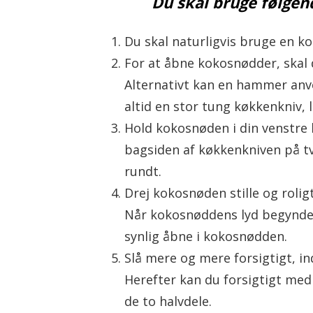
Du skal bruge følgen
Du skal naturligvis bruge en k
For at åbne kokosnødder, skal 
Alternativt kan en hammer anve
altid en stor tung køkkenkniv, l
Hold kokosnøden i din venstre 
bagsiden af køkkenkniven på t
rundt.
Drej kokosnøden stille og roligt
Når kokosnøddens lyd begynder
synlig åbne i kokosnødden.
Slå mere og mere forsigtigt, in
Herefter kan du forsigtigt med
de to halvdele.