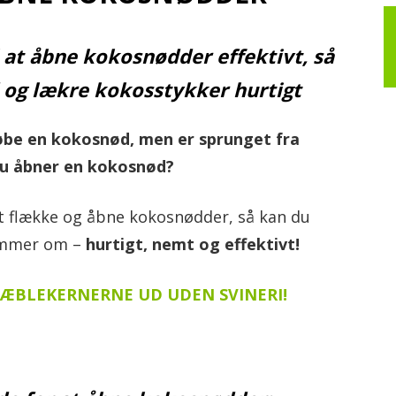
iv!
at åbne kokosnødder effektivt, så
og lækre kokosstykker hurtigt
købe en kokosnød, men er sprunget fra
 du åbner en kokosnød?
at flække og åbne kokosnødder, så kan du
ømmer om –
hurtigt, nemt og effektivt!
ATÆBLEKERNERNE UD UDEN SVINERI!