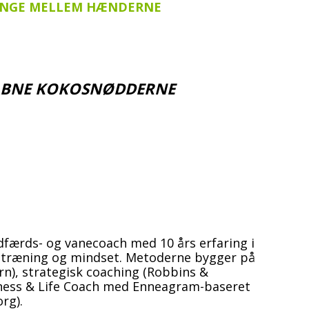
PENGE MELLEM HÆNDERNE
 ÅBNE KOKOSNØDDERNE
adfærds- og vanecoach med 10 års erfaring i
t, træning og mindset. Metoderne bygger på
rn), strategisk coaching (Robbins &
iness & Life Coach med Enneagram-baseret
rg).