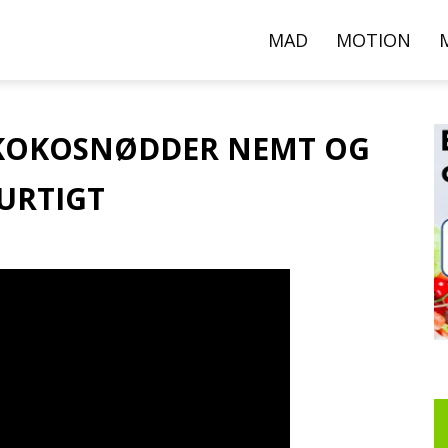
000+
MAD
MOTION
pskrifter,
KOKOSNØDDER NEMT OG
URTIGT
ideoer
g
rtikler
er