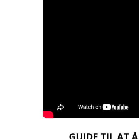
i
d
t
e
b
GUIDE TIL AT