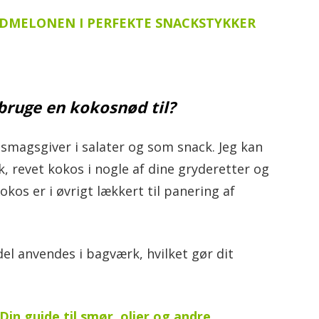
DMELONEN I PERFEKTE SNACKSTYKKER
ruge en kokosnød til?
 smagsgiver i salater og som snack. Jeg kan
k, revet kokos i nogle af dine gryderetter og
kos er i øvrigt lækkert til panering af
el anvendes i bagværk, hvilket gør dit
in guide til smør, olier og andre