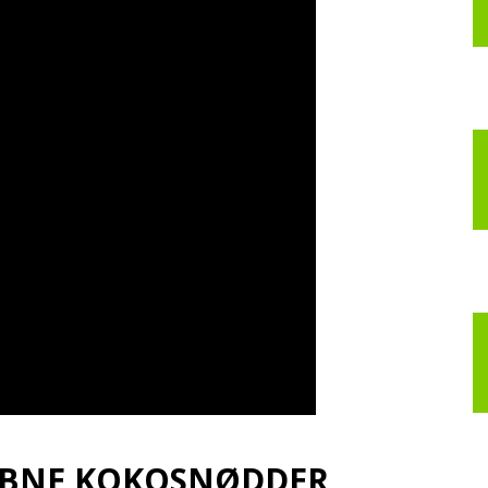
nspirerer
ig
il
t
edre
 ÅBNE KOKOSNØDDER