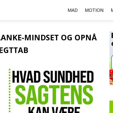
000+
MAD
MOTION
pskrifter,
SLANKE-MINDSET OG OPNÅ
ÆGTTAB
ideoer
g
rtikler
er