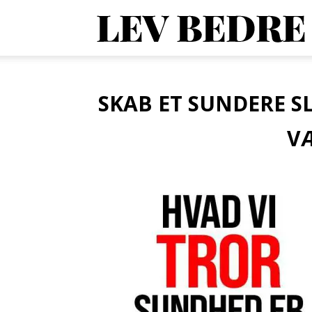
1
O
SKAB ET SUNDERE 
V
V
o
A
d