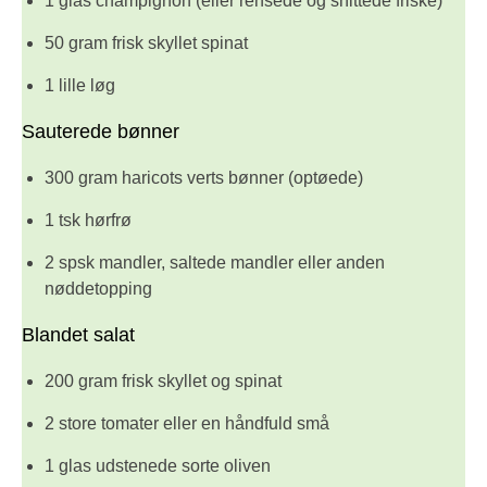
1 glas champignon (eller rensede og snittede friske)
50 gram frisk skyllet spinat
1 lille løg
Sauterede bønner
300 gram haricots verts bønner (optøede)
1 tsk hørfrø
2 spsk mandler, saltede mandler eller anden
nøddetopping
Blandet salat
200 gram frisk skyllet og spinat
2 store tomater eller en håndfuld små
1 glas udstenede sorte oliven