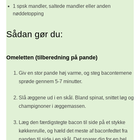
1 spsk mandler, saltede mandler eller anden
nøddetopping
Sådan gør du:
Omeletten (tilberedning på pande)
Giv en stor pande høj varme, og steg baconternene
sprøde gennem 5-7 minutter.
Slå æggene ud i en skål. Bland spinat, snittet løg og
champignoner i æggemassen.
Læg den færdigstegte bacon til side på et stykke
køkkenrulle, og hæld det meste af baconfedtet fra
panden til side i en skål. Det sparer dig for en hel