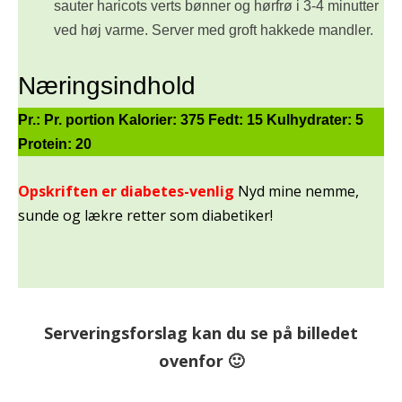
sauter haricots verts bønner og hørfrø i 3-4 minutter
ved høj varme. Server med groft hakkede mandler.
Næringsindhold
Pr.:
Pr. portion
Kalorier:
375
Fedt:
15
Kulhydrater:
5
Protein:
20
Opskriften er diabetes-venlig
Nyd mine nemme,
sunde og lækre retter som diabetiker!
Serveringsforslag kan du se på billedet
ovenfor 🙂