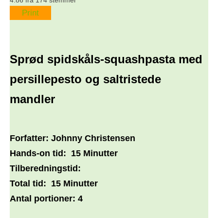
4.86
fra
174
stemmer
Print
Sprød spidskåls-squashpasta med
persillepesto og saltristede
mandler
Forfatter:
Johnny Christensen
Hands-on tid:
15 Minutter
Tilberedningstid:
Total tid:
15 Minutter
Antal portioner:
4