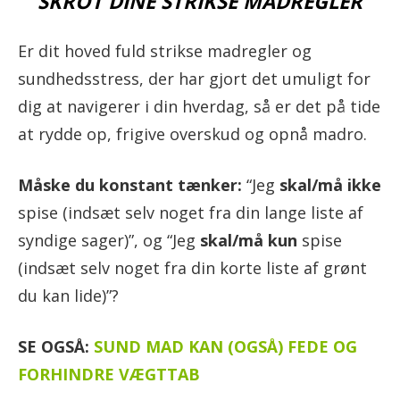
SKROT DINE STRIKSE MADREGLER
Er dit hoved fuld strikse madregler og
sundhedsstress, der har gjort det umuligt for
dig at navigerer i din hverdag, så er det på tide
at rydde op, frigive overskud og opnå madro.
Måske du konstant tænker:
“Jeg
skal/må ikke
spise (indsæt selv noget fra din lange liste af
syndige sager)”, og “Jeg
skal/må kun
spise
(indsæt selv noget fra din korte liste af grønt
du kan lide)”?
SE OGSÅ:
SUND MAD KAN (OGSÅ) FEDE OG
FORHINDRE VÆGTTAB