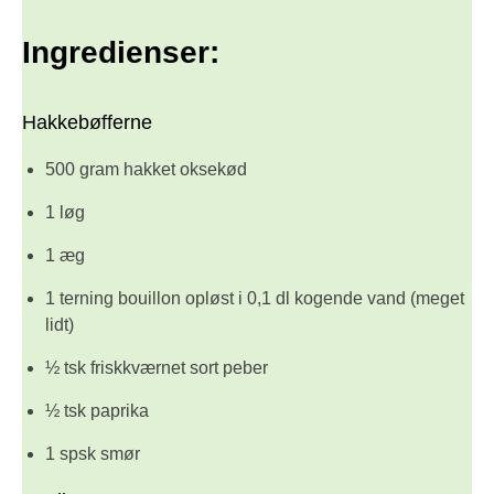
Ingredienser:
Hakkebøfferne
500 gram hakket oksekød
1 løg
1 æg
1 terning bouillon opløst i 0,1 dl kogende vand (meget
lidt)
½ tsk friskkværnet sort peber
½ tsk paprika
1 spsk smør