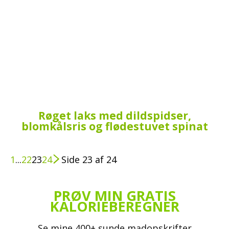
Røget laks med dildspidser,
blomkålsris og flødestuvet spinat
1
...
22
23
24
Side 23 af 24
PRØV MIN GRATIS
KALORIEBEREGNER
Se mine 400+ sunde madopskrifter