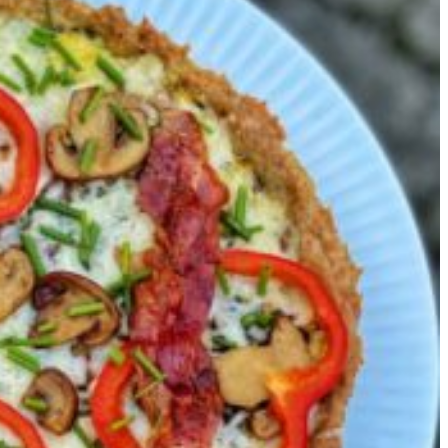
nspirerer
ig
il
t
edre