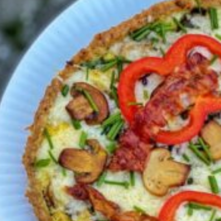
i
d
t
e
b