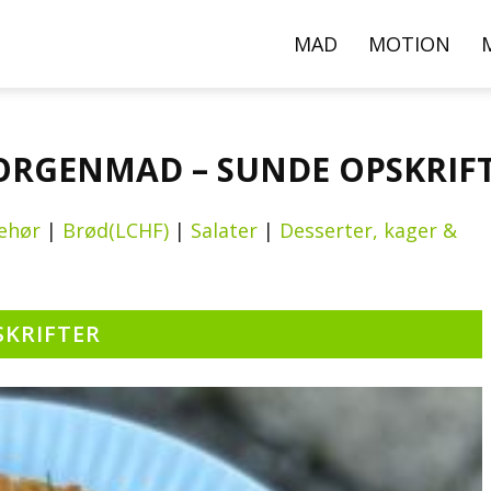
000+
MAD
MOTION
pskrifter,
RGENMAD – SUNDE OPSKRIF
ideoer
ehør
|
Brød(LCHF)
|
Salater
|
Desserter, kager &
g
SKRIFTER
rtikler
er